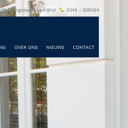
o@dejongsbetonbedrijf.nl
0346 - 556094
ING
OVER ONS
NIEUWS
CONTACT