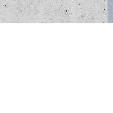
n project starten?
 te kijken wat wij voor u kunnen betekenen.
Contactgegevens
De Jong's Betonbedrijf B.V.
Westkanaaldijk 15
3606 AL Maarssen
info@dejongsbetonbedrijf.nl