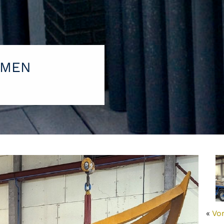
OMEN
«
Vo