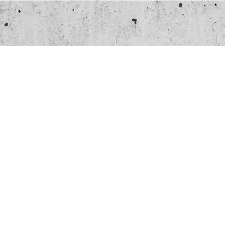
Wilt u een nieuw beto
Neem vrijblijvend contact met ons op om
Locatie