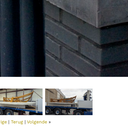
rige
|
Terug
|
Volgende
»